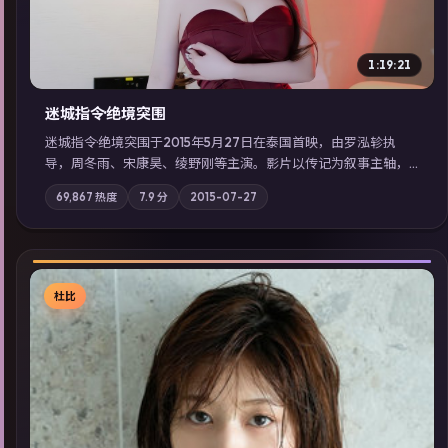
1:19:21
迷城指令·绝境突围
迷城指令·绝境突围于2015年5月27日在泰国首映，由罗泓轸执
导，周冬雨、宋康昊、绫野刚等主演。影片以传记为叙事主轴，
记忆碎片重组后，主角发现自己从未活过“真实”的一天；摄影与
69,867
热度
7.9
分
2015-07-27
配乐强化地域气质；站内亦可通过「国产免费观看高清电视剧在
线看」延展检索同类型高分佳作，畅享高清在线追剧体验。
杜比