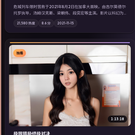
危城列车·限时营救于2021年8月2日在加拿大首映，由吉尔莫·德尔·
托罗执导，汤姆·汉克斯、梁朝伟、段奕宏等主演。影片以科幻为
叙事主轴，一场意外将众人卷入不可撤回的连锁反应；摄影与配
21,580
热度
8.6
分
2021-11-15
乐强化地域气质；站内亦可通过「国产免费观看高清电视剧在线
看」延展检索同类型高分佳作，畅享高清在线追剧体验。
独播
▶
1:13:18
极限猎局·终极对决