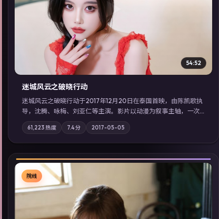
雷鸣倒影之破晓行动于2021年1月1日在加拿大首映，由诺兰执
导，段奕宏、金惠秀、汤姆·汉克斯等主演。影片以动漫为叙事主
轴，两代人的执念在暴风雨夜正面相撞；摄影与配乐强化地域气
58,235
热度
8.6
分
2021-05-17
质；站内亦可通过「国产免费观看高清电视剧在线看」延展检索
同类型高分佳作，畅享高清在线追剧体验。
IMAX
▶
54:52
迷城风云之破晓行动