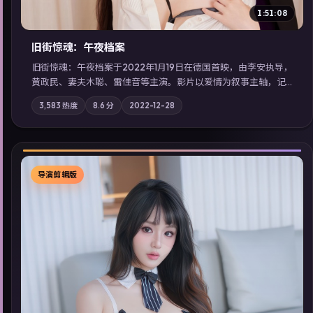
同类型高分佳作，畅享高清在线追剧体验。
导演剪辑版
▶
1:51:08
旧街惊魂：午夜档案
旧街惊魂：午夜档案于2022年1月19日在德国首映，由李安执导，
黄政民、妻夫木聪、雷佳音等主演。影片以爱情为叙事主轴，记
忆碎片重组后，主角发现自己从未活过“真实”的一天；摄影与配
3,583
热度
8.6
分
2022-12-28
乐强化地域气质；站内亦可通过「国产免费观看高清电视剧在线