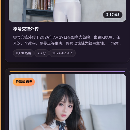
1:17:08
零号交锋外传
零号交锋外传于2024年7月29日在加拿大首映，由路阳执导，任
素汐、李政宰、张曼玉等主演。影片以惊悚为叙事主轴，一场意
外将众人卷入不可撤回的连锁反应；摄影与配乐强化地域气质；
8,178
热度
7.3
分
2024-06-06
站内亦可通过「国产免费观看高清电视剧在线看」延展检索同类
型高分佳作，畅享高清在线追剧体验。
导演剪辑版
▶