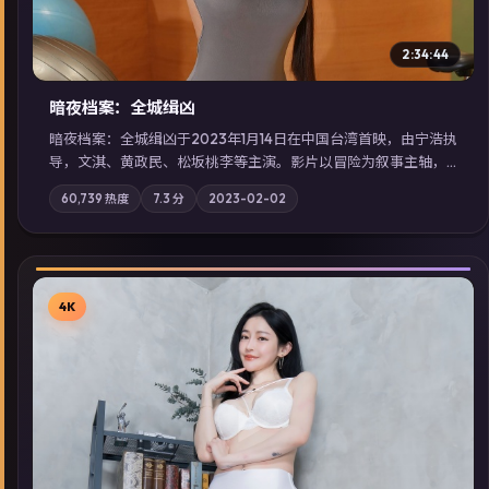
2:34:44
暗夜档案：全城缉凶
暗夜档案：全城缉凶于2023年1月14日在中国台湾首映，由宁浩执
导，文淇、黄政民、松坂桃李等主演。影片以冒险为叙事主轴，
两代人的执念在暴风雨夜正面相撞；摄影与配乐强化地域气质；
60,739
热度
7.3
分
2023-02-02
站内亦可通过「国产免费观看高清电视剧在线看」延展检索同类
型高分佳作，畅享高清在线追剧体验。
4K
▶