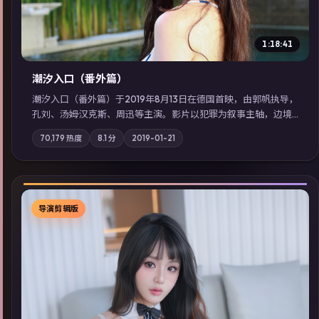
1:18:41
潮汐入口（番外篇）
潮汐入口（番外篇）于2019年8月13日在德国首映，由郭帆执导，
孔刘、汤姆·汉克斯、周迅等主演。影片以犯罪为叙事主轴，边境
小镇的平静被一封匿名信彻底打破；摄影与配乐强化地域气质；
70,179
热度
8.1
分
2019-01-21
站内亦可通过「国产免费观看高清电视剧在线看」延展检索同类
型高分佳作，畅享高清在线追剧体验。
导演剪辑版
▶