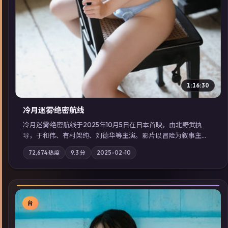
1:16:30
冷月迷雾·绝密航线
冷月迷雾·绝密航线于2025年10月5日在日本首映，由北野武执
导，于和伟、有村架纯、刘德华等主演。影片以冒险为叙事主
轴，记忆碎片重组后，主角发现自己从未活过“真实”的一天；摄
72,674
热度
9.3
分
2025-02-10
影与配乐强化地域气质；站内亦可通过「国产免费观看高清电视
剧在线看」延展检索同类型高分佳作，畅享高清在线追剧体验。
台