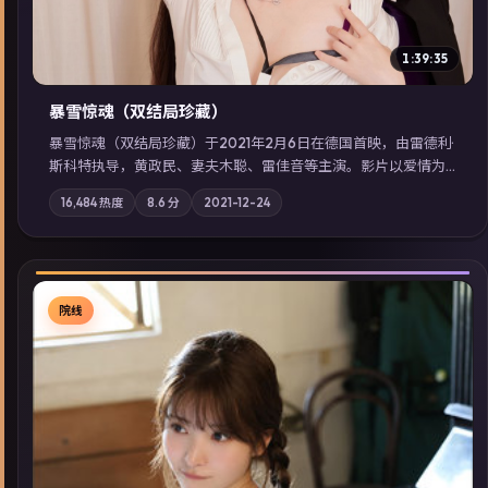
1:39:35
暴雪惊魂（双结局珍藏）
暴雪惊魂（双结局珍藏）于2021年2月6日在德国首映，由雷德利·
斯科特执导，黄政民、妻夫木聪、雷佳音等主演。影片以爱情为
叙事主轴，科技与人性的边界在实验事故后逐渐模糊；摄影与配
16,484
热度
8.6
分
2021-12-24
乐强化地域气质；站内亦可通过「国产免费观看高清电视剧在线
看」延展检索同类型高分佳作，畅享高清在线追剧体验。
院线