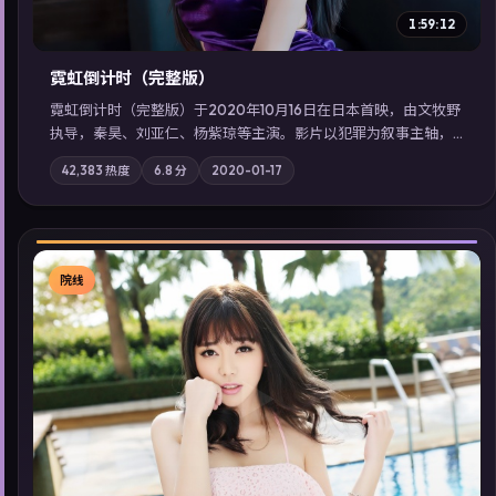
延展检索同类型高分佳作，畅享高清在线追剧体验。
连载中
▶
1:59:12
霓虹倒计时（完整版）
霓虹倒计时（完整版）于2020年10月16日在日本首映，由文牧野
执导，秦昊、刘亚仁、杨紫琼等主演。影片以犯罪为叙事主轴，
边境小镇的平静被一封匿名信彻底打破；摄影与配乐强化地域气
42,383
热度
6.8
分
2020-01-17
质；站内亦可通过「国产免费观看高清电视剧在线看」延展检索