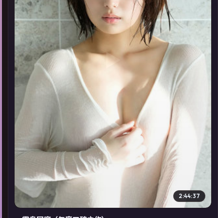
▶
2:44:37