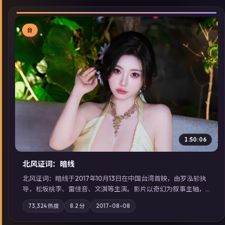
台
▶
1:50:06
北风证词：暗线
北风证词：暗线于2017年10月13日在中国台湾首映，由罗泓轸执
导，松坂桃李、雷佳音、文淇等主演。影片以奇幻为叙事主轴，
旧案重提，真相与谎言在同一条时间线上交锋；摄影与配乐强化
73,324
热度
8.2
分
2017-08-08
地域气质；站内亦可通过「国产免费观看高清电视剧在线看」延
展检索同类型高分佳作，畅享高清在线追剧体验。