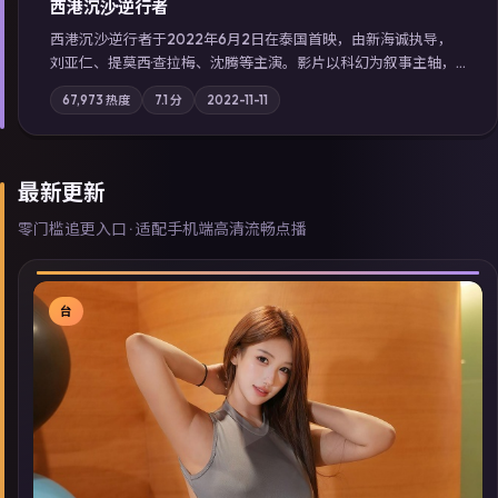
西港沉沙·逆行者
西港沉沙·逆行者于2022年6月2日在泰国首映，由新海诚执导，
刘亚仁、提莫西·查拉梅、沈腾等主演。影片以科幻为叙事主轴，
失踪人口档案牵出跨国灰色产业链；摄影与配乐强化地域气质；
67,973
热度
7.1
分
2022-11-11
站内亦可通过「国产免费观看高清电视剧在线看」延展检索同类
型高分佳作，畅享高清在线追剧体验。
最新更新
零门槛追更入口 · 适配手机端高清流畅点播
台
▶