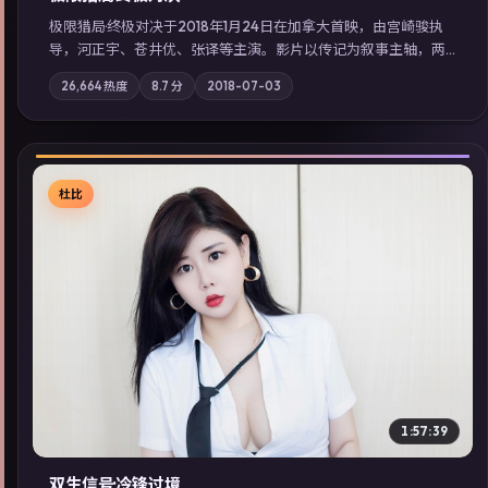
极限猎局·终极对决于2018年1月24日在加拿大首映，由宫崎骏执
导，河正宇、苍井优、张译等主演。影片以传记为叙事主轴，两
代人的执念在暴风雨夜正面相撞；摄影与配乐强化地域气质；站
26,664
热度
8.7
分
2018-07-03
内亦可通过「国产免费观看高清电视剧在线看」延展检索同类型
高分佳作，畅享高清在线追剧体验。
杜比
▶
1:57:39
双生信号·冷锋过境