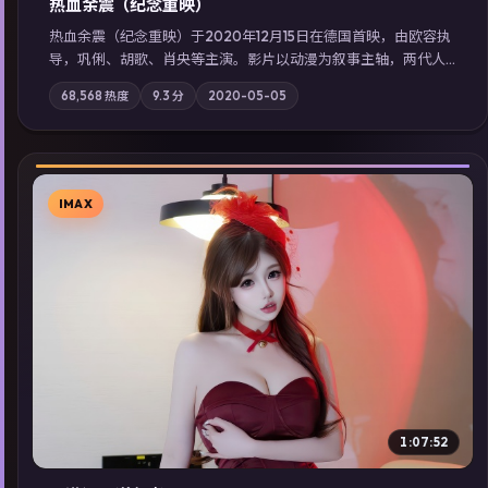
热血余震（纪念重映）
热血余震（纪念重映）于2020年12月15日在德国首映，由欧容执
导，巩俐、胡歌、肖央等主演。影片以动漫为叙事主轴，两代人
的执念在暴风雨夜正面相撞；摄影与配乐强化地域气质；站内亦
68,568
热度
9.3
分
2020-05-05
可通过「国产免费观看高清电视剧在线看」延展检索同类型高分
佳作，畅享高清在线追剧体验。
IMAX
▶
1:07:52