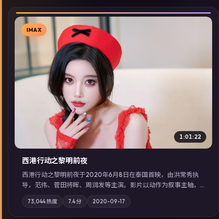
IMAX
▶
1:01:22
西港行动之黎明前夜
西港行动之黎明前夜于2020年6月8日在泰国首映，由洪常秀执
导，范伟、菅田将晖、周润发等主演。影片以动作为叙事主轴，
亲情与职责必须在倒计时结束前做出抉择；摄影与配乐强化地域
73,044
热度
7.4
分
2020-09-17
气质；站内亦可通过「国产免费观看高清电视剧在线看」延展检
索同类型高分佳作，畅享高清在线追剧体验。