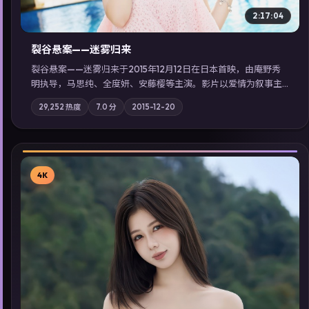
同类型高分佳作，畅享高清在线追剧体验。
院线
▶
2:17:04
裂谷悬案——迷雾归来
裂谷悬案——迷雾归来于2015年12月12日在日本首映，由庵野秀
明执导，马思纯、全度妍、安藤樱等主演。影片以爱情为叙事主
轴，两代人的执念在暴风雨夜正面相撞；摄影与配乐强化地域气
29,252
热度
7.0
分
2015-12-20
质；站内亦可通过「国产免费观看高清电视剧在线看」延展检索