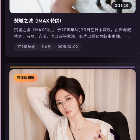
▶
2:16:10
焚城之城（IMAX 特供）
焚城之城（IMAX 特供）于2018年8月20日在日本首映，由新海诚
执导，马丽、齐溪、李政宰等主演。影片以悬疑为叙事主轴，一
次普通通勤演变成全城关注的生死营救；摄影与配乐强化地域气
17,981
热度
8.6
分
2018-10-02
质；站内亦可通过「国产免费观看高清电视剧在线看」延展检索