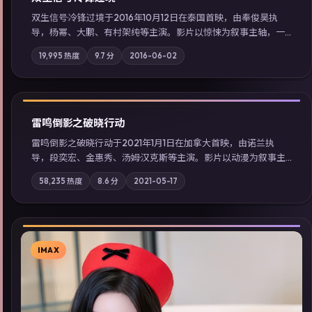
双生信号·冷锋过境于2016年10月12日在泰国首映，由奉俊昊执
导，杨幂、大鹏、有村架纯等主演。影片以惊悚为叙事主轴，一
场意外将众人卷入不可撤回的连锁反应；摄影与配乐强化地域气
19,995
热度
9.7
分
2016-06-02
质；站内亦可通过「国产免费观看高清电视剧在线看」延展检索
同类型高分佳作，畅享高清在线追剧体验。
独播
▶
2:33:50
雷鸣倒影之破晓行动