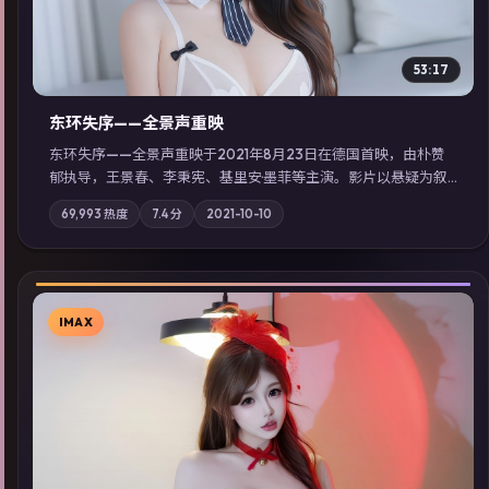
53:17
东环失序——全景声重映
东环失序——全景声重映于2021年8月23日在德国首映，由朴赞
郁执导，王景春、李秉宪、基里安·墨菲等主演。影片以悬疑为叙
事主轴，科技与人性的边界在实验事故后逐渐模糊；摄影与配乐
69,993
热度
7.4
分
2021-10-10
强化地域气质；站内亦可通过「国产免费观看高清电视剧在线
看」延展检索同类型高分佳作，畅享高清在线追剧体验。
IMAX
▶