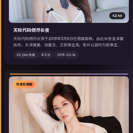
42:46
天际代码·燃尽长夜
天际代码·燃尽长夜于2019年3月5日在德国首映，由达米恩·查泽雷
执导，长泽雅美、张曼玉、王凯等主演。影片以冒险为叙事主
轴，记忆碎片重组后，主角发现自己从未活过“真实”的一天；摄
65,266
热度
8.3
分
2019-02-14
影与配乐强化地域气质；站内亦可通过「国产免费观看高清电视
剧在线看」延展检索同类型高分佳作，畅享高清在线追剧体验。
导演剪辑版
▶