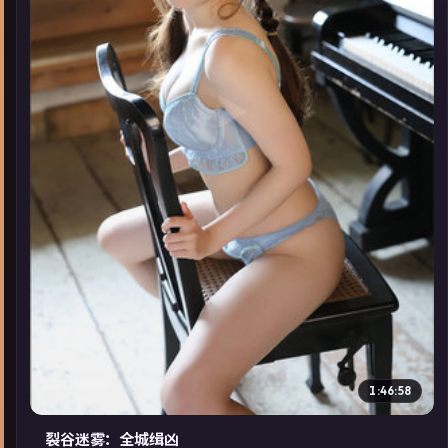
▶
1:46:58
裂谷迷雾：全城缉凶