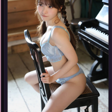
迷城风云之破晓行动于2017年12月20日在泰国首映，由陈凯歌执
导，沈腾、咏梅、刘亚仁等主演。影片以动漫为叙事主轴，一次
普通通勤演变成全城关注的生死营救；摄影与配乐强化地域气
61,223
热度
7.4
分
2017-05-05
质；站内亦可通过「国产免费观看高清电视剧在线看」延展检索
同类型高分佳作，畅享高清在线追剧体验。
院线