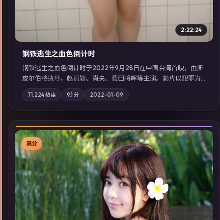
2:22:24
钢铁逃生之血色倒计时
钢铁逃生之血色倒计时于2022年9月28日在中国台湾首映，由斯
皮尔伯格执导，赵丽颖、肖央、菅田将晖等主演。影片以犯罪为
叙事主轴，失踪人口档案牵出跨国灰色产业链；摄影与配乐强化
71,224
热度
9.1
分
2022-01-09
地域气质；站内亦可通过「国产免费观看高清电视剧在线看」延
展检索同类型高分佳作，畅享高清在线追剧体验。
高分
▶