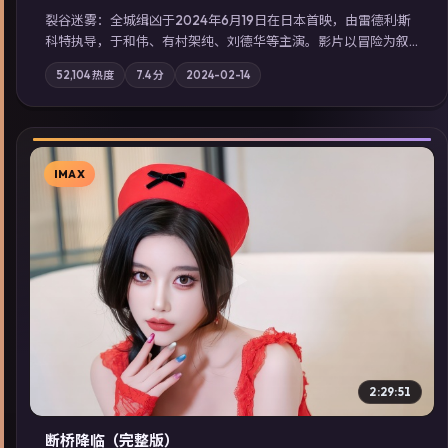
裂谷迷雾：全城缉凶于2024年6月19日在日本首映，由雷德利·斯
科特执导，于和伟、有村架纯、刘德华等主演。影片以冒险为叙
事主轴，城市霓虹背后，有人用规则改写命运；摄影与配乐强化
52,104
热度
7.4
分
2024-02-14
地域气质；站内亦可通过「国产免费观看高清电视剧在线看」延
展检索同类型高分佳作，畅享高清在线追剧体验。
IMAX
▶
2:29:51
断桥降临（完整版）