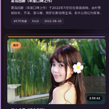
雾岛回廊（年度口碑之作）
雾岛回廊（年度口碑之作）于2022年7月1日在泰国首映，由朴赞
郁执导，齐溪、裴斗娜、佛罗伦斯·珀等主演。影片以奇幻为叙事
主轴，边境小镇的平静被一封匿名信彻底打破；摄影与配乐强化
69,711
热度
9.4
分
2022-08-20
地域气质；站内亦可通过「国产免费观看高清电视剧在线看」延
展检索同类型高分佳作，畅享高清在线追剧体验。
高分
▶
2:30:42